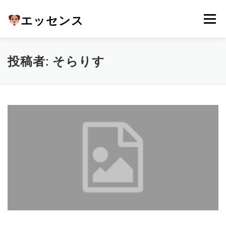
コ
ン
エッセンス
メニュー
テ
ン
ツ
へ
ホーム
ブログ
会社概要
事業内容
投稿者:
そらりす
ス
キ
ッ
プ
お問い合わせ