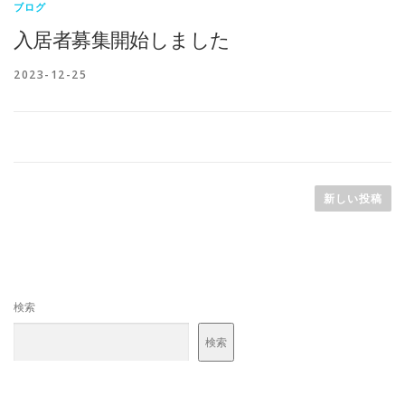
ブログ
入居者募集開始しました
2023-12-25
投
稿
新しい投稿
ナ
ビ
ゲ
ー
検索
シ
ョ
検索
ン