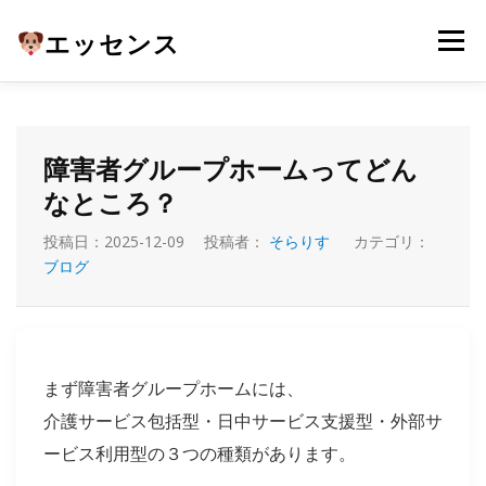
コ
ン
エッセンス
メニュー
テ
ン
ツ
へ
ホーム
ブログ
会社概要
事業内容
ス
キ
障害者グループホームってどん
ッ
なところ？
プ
お問い合わせ
投稿日：2025-12-09 投稿者：
そらりす
カテゴリ：
ブログ
まず障害者グループホームには、
介護サービス包括型・日中サービス支援型・外部サ
ービス利用型の３つの種類があります。